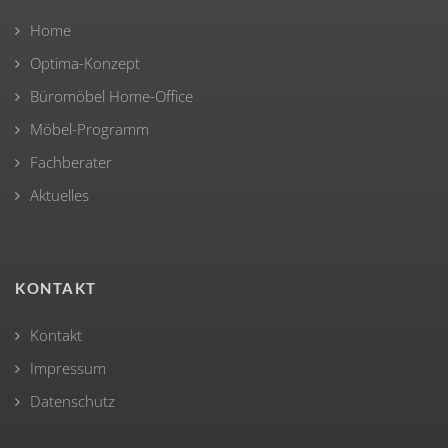
Home
Optima-Konzept
Büromöbel Home-Office
Möbel-Programm
Fachberater
Aktuelles
KONTAKT
Kontakt
Impressum
Datenschutz