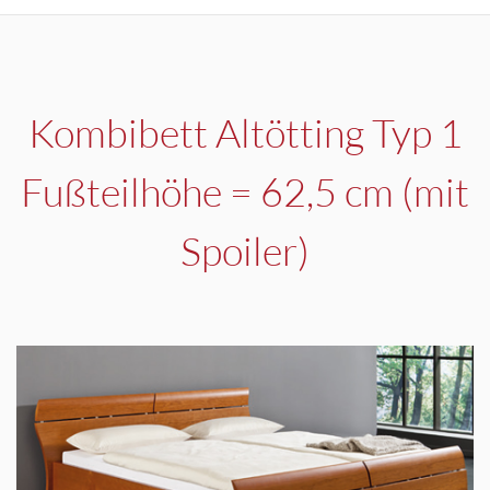
Kombibett Altötting Typ 1
Fußteilhöhe = 62,5 cm (mit
Spoiler)