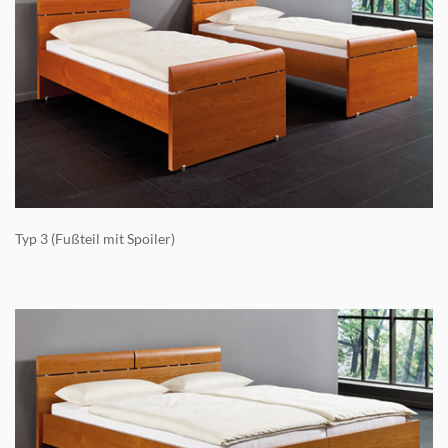
Typ 3 (Fußteil mit Spoiler)