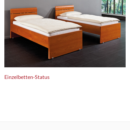
Einzelbetten-Status