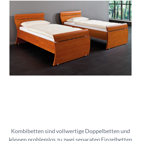
Kombibetten sind vollwertige Doppelbetten und
können problemlos zu zwei separaten Einzelbetten