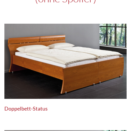
Doppelbett-Status