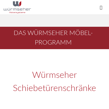
DAS WÜRMSEHER MÖBEL-
PROGRAMM
Würmseher
Schiebetürenschränke