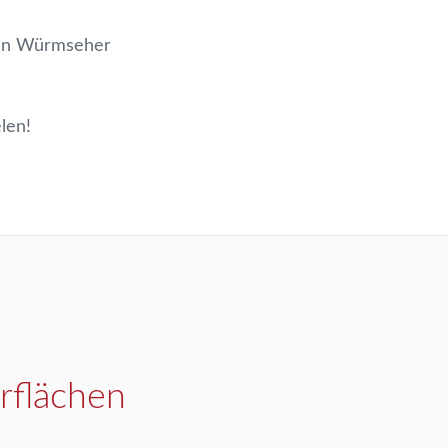
den Würmseher
len!
rflächen